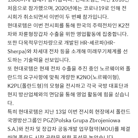
처음으로 참가했으며, 2020년에는 코로나19로 인해 전
시회가 취소되면서 이번이 두 번째 참가입니다.
현대로템은 이번 전시회를 통해 한국의 주력전차인 K2전
차와 차륜형장갑차 수출을 위한 영업활동에 집중합니다.
또한 다목적무인차량으로 개발된 HR-셰르파(HR-
Sherpa)와 차세대 전차 등을 소개해 미래무기체계를 선
도하는 기술력을 선보입니다.
또 현대로템은 현재 전차 수출을 추진 중인 노르웨이와 폴
란드의 요구사항에 맞춰 개량한 K2NO(노르웨이형),
K2PL(폴란드형)의 모형을 전시하고 각국 국방 대표단과
현지 방산업체와의 면담을 통해 영업 활동에 힘을 싣습니
다.
특히 현대로템은 지난 13일 이번 전시회 현장에서 폴란드
국영방산그룹인 PGZ(Polska Grupa Zbrojeniowa
S.A.)와 전차 및 장갑차 공동개발 업무협약(MOU)를 체결
하며 폴란드 시장 공략을 위한 포석을 놓았습니다.