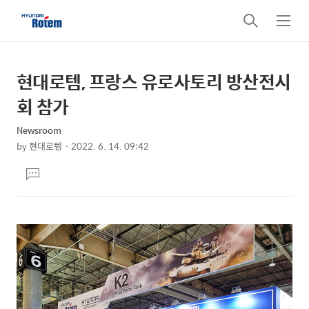
검
메
색
뉴
현대로템, 프랑스 유로사토리 방산전시
상
본
문
세
회 참가
제
컨
목
Newsroom
텐
by
현대로템
2022. 6. 14. 09:42
츠
본
댓
문
글
달
기