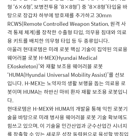
형 ‘6×6형’, 보병전투용 ‘8×8형’) 중 ‘8×8형’타입을 바
탕으로 장갑차 하부에 방호재를 추가하고 30mm
RCWS(Remote Controlled Weapon Station, 원격 사
격 통제 체계)를 장착한 수출형 타입, 의무용 침대와 의료
용 키트를 배치한 의무형 타입 등 두 종류입니다.
아울러 현대로템은 미래 로봇 핵심 기술이 집약된 의료용
웨어러블 로봇 H-MEX(Hyundai Medical
EXoskeleton)’와 재활 보조용 웨어러블 로봇
‘HUMA(Hyundai Universal Mobility Assist)’를 선보
입니다. H-MEX는 노약자의 생활 보행을 돕는 의료용 로
봇이며 HUMA는 하반신 마비 환자 재활 보조용 로봇입니
다.
현대로템은 H-MEX와 HUMA의 개발을 통해 익힌 로봇기
술을 바탕으로 미래 병사용 웨어러블 로봇 기술 확보에도
힘쓰고 있으며, 이 기술을 민간산업과 군수산업간 시너지
를 창출할 수 있는 새로운 성장 동력원으로 육성할 방침입