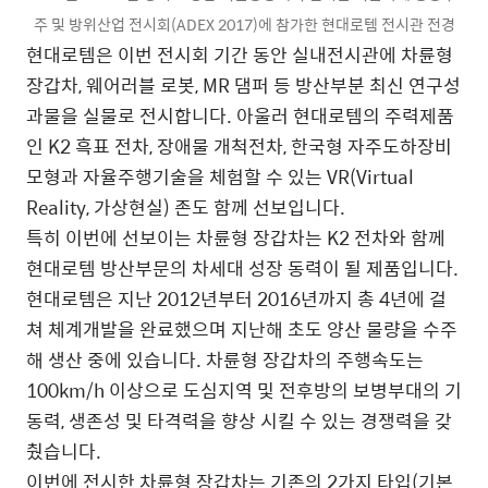
주 및 방위산업 전시회(ADEX 2017)에 참가한 현대로템 전시관 전경
현대로템은 이번 전시회 기간 동안 실내전시관에 차륜형
장갑차, 웨어러블 로봇, MR 댐퍼 등 방산부분 최신 연구성
과물을 실물로 전시합니다. 아울러 현대로템의 주력제품
인 K2 흑표 전차, 장애물 개척전차, 한국형 자주도하장비
모형과 자율주행기술을 체험할 수 있는 VR(Virtual
Reality, 가상현실) 존도 함께 선보입니다.
특히 이번에 선보이는 차륜형 장갑차는 K2 전차와 함께
현대로템 방산부문의 차세대 성장 동력이 될 제품입니다.
현대로템은 지난 2012년부터 2016년까지 총 4년에 걸
쳐 체계개발을 완료했으며 지난해 초도 양산 물량을 수주
해 생산 중에 있습니다. 차륜형 장갑차의 주행속도는
100km/h 이상으로 도심지역 및 전후방의 보병부대의 기
동력, 생존성 및 타격력을 향상 시킬 수 있는 경쟁력을 갖
췄습니다.
이번에 전시한 차륜형 장갑차는 기존의 2가지 타입(기본