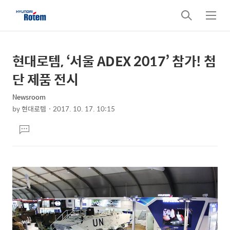
검
메
색
뉴
현대로템, ‘서울 ADEX 2017’ 참가! 첨
상
본
문
세
단 제품 전시
제
컨
목
Newsroom
텐
by
현대로템
2017. 10. 17. 10:15
츠
본
댓
문
글
달
기