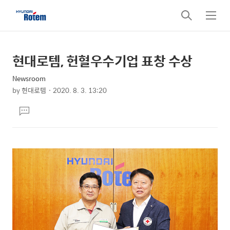
검
메
색
뉴
현대로템, 헌혈우수기업 표창 수상
상
본
문
세
Newsroom
제
컨
by
현대로템
2020. 8. 3. 13:20
목
본
텐
댓
문
츠
글
달
기