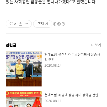
있는 사회공헌 활동들을 펼쳐나가겠다”고 말했습니다.
2
구독하기
관련글
더보기
현대로템, 울산시와 수소전기트램 실증사
업 추진
2020.08.14
현대로템, 해병대 장병 자녀 장학금 전달
2020.08.11