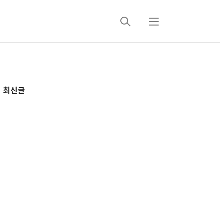
검
메
색
뉴
추
최신글
가
정
보