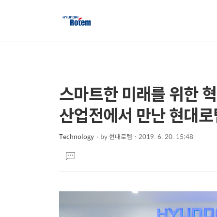
스마트한 미래를 위한 혁
상
본
문
세
산업전에서 만난 현대로
제
컨
목
텐
Technology
by
현대로템
2019. 6. 20. 15:48
본
츠
댓
문
글
달
기