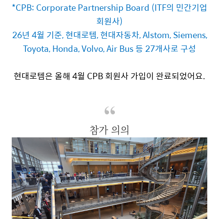
*
CPB: Corporate Partnership Board (ITF
의 민간기업
회원사
)
26
년
4
월 기준
,
현대로템
,
현대자동차
, Alstom, Siemens,
Toyota, Honda, Volvo, Air Bus
등
27
개사로 구성
현대로템은 올해
4
월
CPB
회원사 가입이 완료되었어요
.
참가 의의