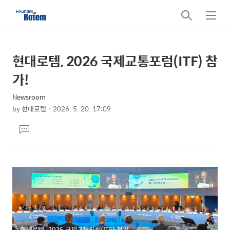
검
메
색
뉴
현대로템, 2026 국제교통포럼(ITF) 참
상
본
문
세
가!
제
컨
목
Newsroom
텐
by
현대로템
2026. 5. 20. 17:09
츠
본
댓
문
글
달
기