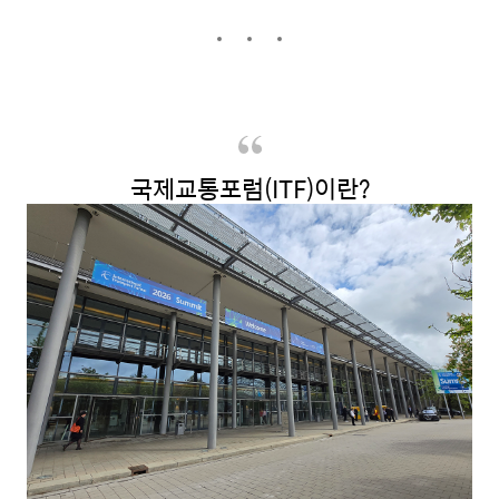
국제교통포럼
(ITF)
이란
?