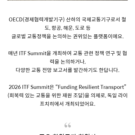
OECD(
경제협력개발기구
)
산하의 국제교통기구로서 철
도
,
항공
,
해운
,
도로 등
글로벌 교통정책을 논의하는 권위있는 플랫폼이에요
.
매년
ITF Summit
을 개최하여 교통 관련 정책 연구 및 협
력을 논의하거나
,
다양한
교통 전망 보고서를 발간하기도 한답니다
.
2026 ITF Summit
은 “
Funding Resilient Transport”
(
회복력 있는 교통을 위한 재원 조달
)
을 의제로
,
독일 라이
프치히에서 개최되었어요
.