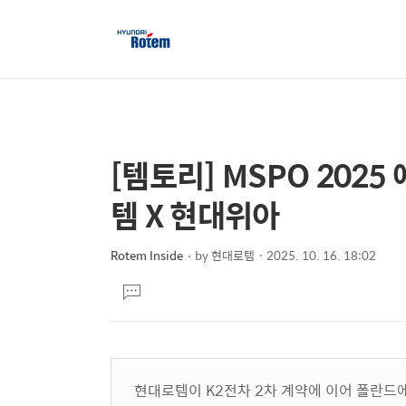
[템토리] MSPO 2025
상
본
문
세
템 X 현대위아
제
컨
목
텐
Rotem Inside
by
현대로템
2025. 10. 16. 18:02
본
츠
댓
문
글
달
기
현대로템이 K2전차 2차 계약에 이어 폴란드