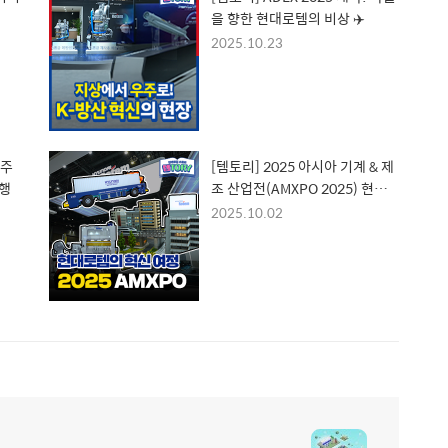
을 향한 현대로템의 비상 ✈️
2025.10.23
호주
[템토리] 2025 아시아 기계 & 제
행
조 산업전(AMXPO 2025) 현대
로템 부스 현장속으로
2025.10.02