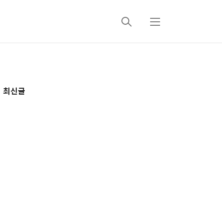
검
메
색
뉴
추
최신글
가
정
보