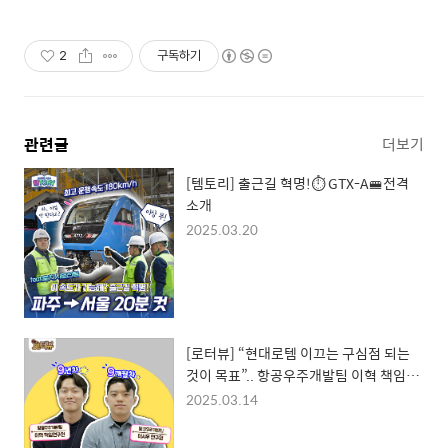
2
구독하기
관련글
더보기
[템토리] 출근길 혁명!⏱️ GTX-A🚝전격
소개
2025.03.20
[로터뷰] “현대로템 이끄는 구심점 되는
것이 목표”.. 항공우주개발팀 이혁 책임연
구원과 이시우 연구원
2025.03.14