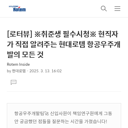
검
메
색
뉴
[로터뷰] ※취준생 필수시청※ 현직자
상
본
문
세
가 직접 알려주는 현대로템 항공우주개
제
컨
발의 모든 것
목
텐
Rotem Inside
츠
by
현대로템
2025. 3. 13. 16:02
본
댓
문
글
달
기
항공우주개발팀🚀 신입사원이 책임연구원에게 그동
안 궁금했던 점들을 질문하는 시간을 가졌습니다!