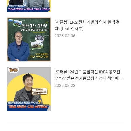
[시즌템] EP.2 전차 개발의 역사 완벽 정
리! (feat.김사부)
2025.03.06
[로터뷰] 24년도 품질혁신 IDEA 공모전
우수상 받은 전자품질팀 김성태 책임매니
저
2025.02.28