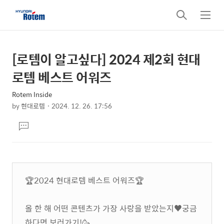
검
메
색
뉴
[로템이 알고싶다] 2024 제2회 현대
상
본
문
세
로템 베스트 어워즈
제
컨
목
Rotem Inside
텐
by
현대로템
2024. 12. 26. 17:56
츠
본
댓
문
글
달
기
🏆2024 현대로템 베스트 어워즈🏆
올 한 해 어떤 콘텐츠가 가장 사랑을 받았는지♥️궁금
하다면 보러가기!🥳