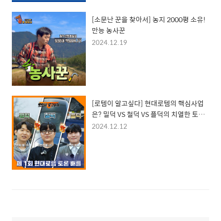
[소문난 꾼을 찾아서] 농지 2000평 소유!
만능 농사꾼
2024.12.19
[로템이 알고싶다] 현대로템의 핵심사업
은? 밀덕 VS 철덕 VS 플덕의 치열한 토론
배틀!!
2024.12.12