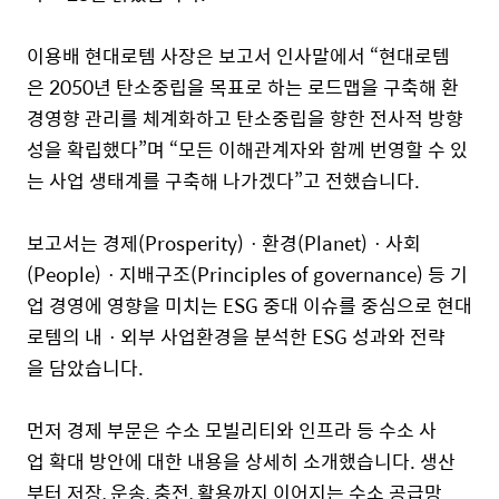
이용배 현대로템 사장은 보고서 인사말에서 “현대
로템
은 2050년 탄소중립을 목표로 하는 로드맵을 구축해 환
경영향 관리를 체계화하고 탄소중립을 향한 전사적 방향
성을 확립했다
”며 “모든 이해관계자와 함께 번영할 수 있
는 사업 생태계를 구축해 나가겠다”고 전했습니다.
보고서는 경제(
Prosperity)
ㆍ
환경(
Planet)
ㆍ
사회
(People)
ㆍ
지배구조(
Pr
inciples of
g
overnance) 등 기
업 경영에 영향을 미치는 ESG
중대 이슈를 중심으로 현대
로템의 내
ㆍ
외부 사업환경을 분석한 ESG
성과와 전략
을 담았습니다.
먼저 경제 부문은 수소 모빌리티와 인프라 등 수소 사
업 확대 방안에 대한 내용을 상세히 소개했습니다.
생산
부터 저장,
운송,
충전,
활용까지 이어지는 수소 공급망