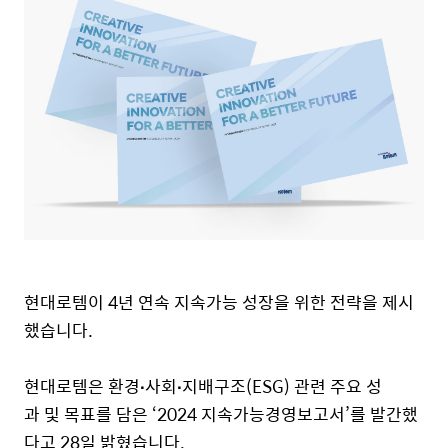
현대로템이
4
년 연속 지속가능 성장을 위한 전략을 제시
했습니다.
현대로템은 환경
∙
사회
∙
지배구조(
ESG)
관련 주요 성
과 및 목표를 담은 ‘
2024
지속가능경영보고서’를 발간했
다고 2
8
일
밝혔습니다.