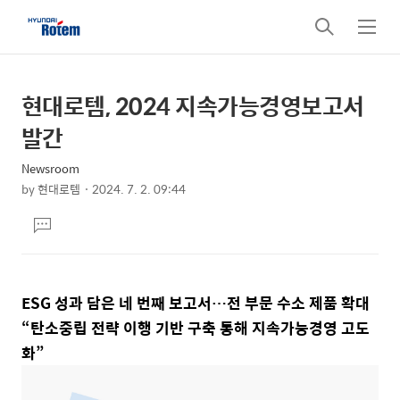
검
메
색
뉴
현대로템, 2024 지속가능경영보고서
상
본
문
세
발간
제
컨
목
Newsroom
텐
by
현대로템
2024. 7. 2. 09:44
츠
본
댓
문
글
달
기
ESG 성과 담은 네 번째 보고서…전 부문 수소 제품 확대
“탄소중립 전략 이행 기반 구축 통해 지속가능경영 고도
화”