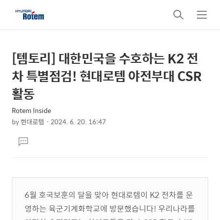
검
메
색
뉴
[템토리] 대한민국을 수호하는 K2 전
상
본
문
세
차 특별점검! 현대로템 야전부대 CSR
제
컨
활동
목
텐
Rotem Inside
츠
by
현대로템
2024. 6. 20. 16:47
본
댓
문
글
달
기
6월 호국보훈의 달을 맞아 현대로템이 K2 전차를 운
영하는 육군기계화학교에 방문했습니다! 우리나라를