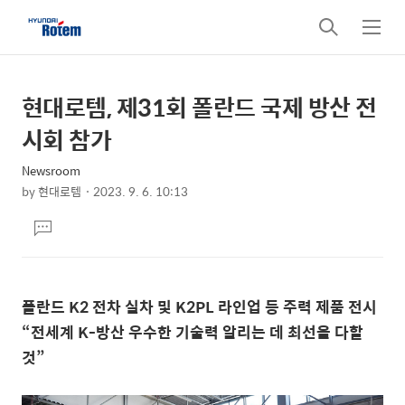
검
메
색
뉴
현대로템, 제31회 폴란드 국제 방산 전
상
본
문
세
시회 참가
제
컨
목
Newsroom
텐
by
현대로템
2023. 9. 6. 10:13
츠
본
댓
문
글
달
기
폴란드 K2 전차 실차 및 K2PL 라인업 등 주력 제품 전시
“전세계 K-방산 우수한 기술력 알리는 데 최선을 다할
것”