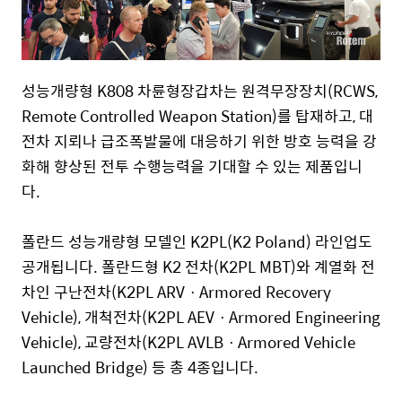
성능개량형 K808 차륜형장갑차는 원격무장장치(RCWS,
Remote Controlled Weapon Station)를 탑재하고, 대
전차 지뢰나 급조폭발물에 대응하기 위한 방호 능력을 강
화해 향상된 전투 수행능력을 기대할 수 있는 제품입니
다.
폴란드 성능개량형 모델인 K2PL(K2 Poland) 라인업도
공개됩니다. 폴란드형 K2 전차(K2PL MBT)와 계열화 전
차인 구난전차(K2PL ARVㆍArmored Recovery
Vehicle), 개척전차(K2PL AEVㆍArmored Engineering
Vehicle), 교량전차(K2PL AVLBㆍArmored Vehicle
Launched Bridge) 등 총 4종입니다.