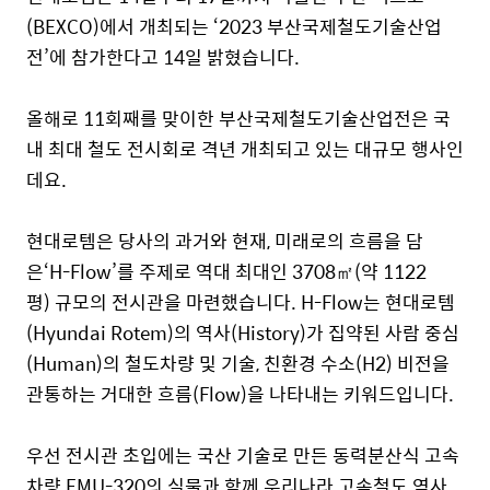
(BEXCO)에서 개최되는 ‘2023
부산국
제철도기술산업
전’에 참가한다고 14일 밝혔습니다.
올해로 11회째를 맞이한 부산국제철도기술산업전은 국
내 최대 철도 전시회로 격년 개최되고 있는 대규모 행사인
데요.
현대로템은 당사의 과거와 현재, 미래로의 흐름을 담
은
‘H-Flow’를
주제로
역대 최대인 3708
㎡(약 1122
평) 규모의 전시관을 마련했습니다. H-Flow는 현대
로템
(Hyundai Rotem)
의 역사(History)가 집약된 사람 중심
(Human)의 철도차량 및 기술, 친환경 수소(
H
2
)
비전을
관통하는 거대한 흐름(Flow)을 나타내는 키워드입니다.
우선 전시관 초입에는 국산 기술로 만든 동력분산식 고속
차량
EMU-320
의 실물과 함께 우리나라 고속철도 역사