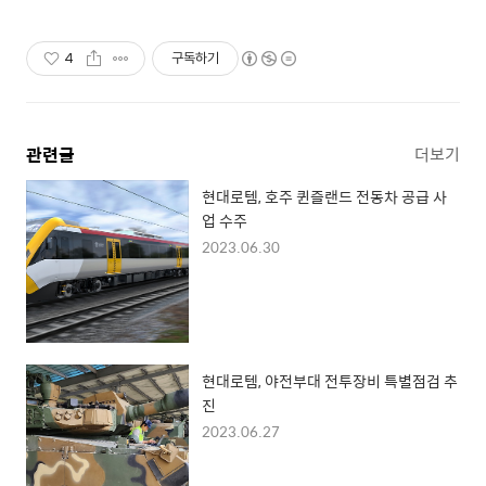
4
구독하기
관련글
더보기
현대로템, 호주 퀸즐랜드 전동차 공급 사
업 수주
2023.06.30
현대로템, 야전부대 전투장비 특별점검 추
진
2023.06.27