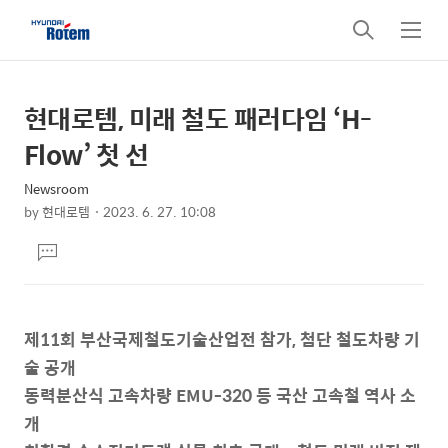
검
메
색
뉴
현대로템, 미래 철도 패러다임 ‘H-
상
본
문
세
Flow’ 첫 선
제
컨
목
Newsroom
텐
by
현대로템
2023. 6. 27. 10:08
츠
본
댓
문
글
달
기
제11회 부산국제철도기술산업전 참가, 첨단 철도차량 기
술 공개
동력분산식 고속차량 EMU-320 등 국산 고속철 역사 소
개