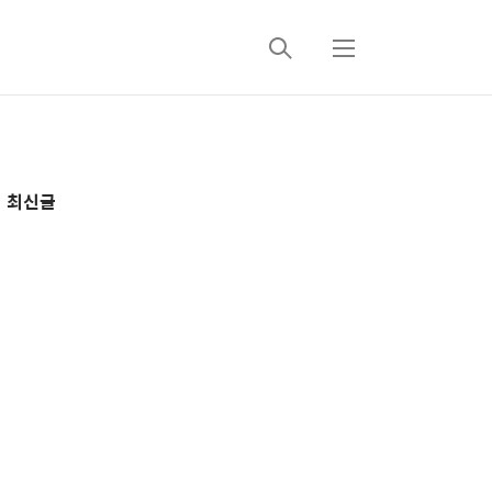
검
메
색
뉴
추
최신글
가
정
보