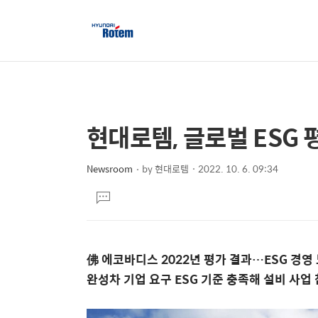
현대로템, 글로벌 ESG 
상
본
문
세
제
Newsroom
by
현대로템
2022. 10. 6. 09:34
컨
본
목
텐
댓
문
글
츠
달
기
佛 에코바디스 2022년 평가 결과
…
ESG
경영 
완성차 기업 요구 ESG 기준 충족해 설비 사업