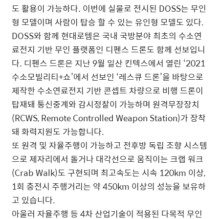
도 활용이 가능하다. 이번에 실물로 전시된 DOSS는 무인
형 모델이며 사람이 탑승 할 수 있는 유인형 모델도 있다.
DOSS와 함께 현대로템은 국내 국방분야 최초의 수소연
료전지 기반 무인 플랫폼인 디펜스 드론도 함께 선보입니
다. 디펜스 드론은 지난 9월 일산 킨텍스에서 열린 ‘2021
수소모빌리티+쇼’에서 선보인 ‘레스큐 드론’을 바탕으로
제작한 수소연료전지 기반 콘셉트 차량으로 비행 드론이
탑재돼 통신중계와 감시정찰이 가능하며 원격무장장치
(RCWS, Remote Controlled Weapon Station)가 장착
돼 화력지원도 가능합니다.
또 원격 및 자율주행이 가능하고 전후방 독립 조향 시스템
으로 제자리에서 돌거나 대각선으로 움직이는 크랩 워크
(Crab Walk)도 구현되며 최고속도는 시속 120km 이상,
1회 충전시 주행거리는 약 450km 이상의 성능을 보유하
고 있습니다.
아울러 자율주행 등 4차 산업기술이 적용된 다목적 무인