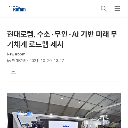
검
메
색
뉴
현대로템, 수소·무인·AI 기반 미래 무
상
본
문
세
기체계 로드맵 제시
제
컨
목
Newsroom
텐
by
현대로템
2021. 10. 20. 13:47
츠
본
댓
문
글
달
기