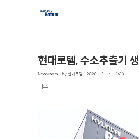
현대로템, 수소추출기 생
상
본
문
세
제
Newsroom
by
현대로템
2020. 12. 14. 11:33
컨
본
목
텐
댓
문
글
츠
달
기