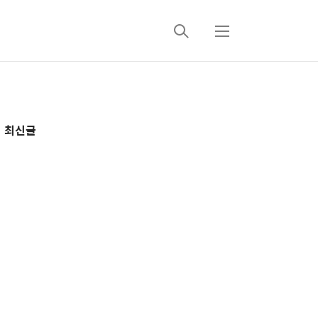
검
메
색
뉴
추
최신글
가
정
보