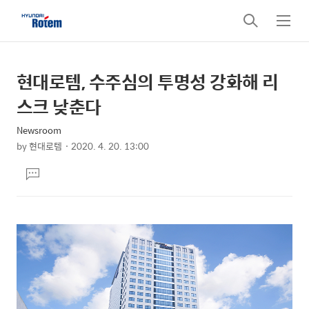
검
메
색
뉴
현대로템, 수주심의 투명성 강화해 리
상
본
문
세
스크 낮춘다
제
컨
목
Newsroom
텐
by
현대로템
2020. 4. 20. 13:00
츠
본
댓
문
글
달
기