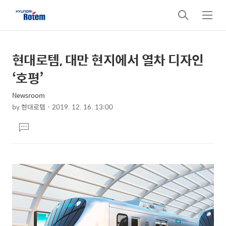
검
메
색
뉴
현대로템, 대만 현지에서 열차 디자인
상
본
문
세
‘호평’
제
컨
목
Newsroom
텐
by
현대로템
2019. 12. 16. 13:00
츠
본
댓
문
글
달
기