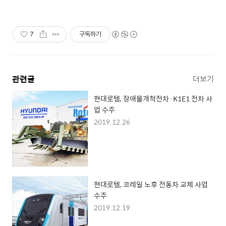
7
구독하기
관련글
더보기
현대로템, 장애물개척전차·K1E1 전차 사
업 수주
2019.12.26
현대로템, 코레일 노후 전동차 교체 사업
수주
2019.12.19