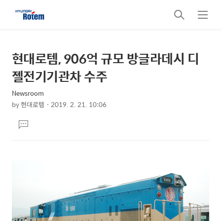
검
메
색
뉴
현대로템, 906억 규모 방글라데시 디
상
본
문
세
젤전기기관차 수주
제
컨
목
Newsroom
텐
by
현대로템
2019. 2. 21. 10:06
츠
본
댓
문
글
달
기