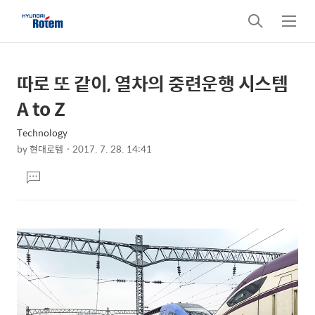
검
메
색
뉴
따로 또 같이, 열차의 중련운행 시스템
상
본
문
세
A to Z
제
컨
목
Technology
텐
by
현대로템
2017. 7. 28. 14:41
츠
본
댓
문
글
달
기