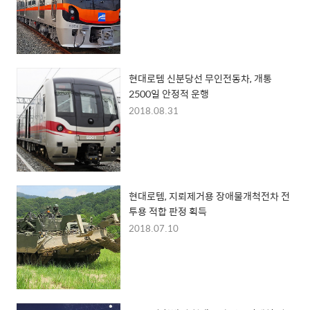
현대로템 신분당선 무인전동차, 개통
2500일 안정적 운행
2018.08.31
현대로템, 지뢰제거용 장애물개척전차 전
투용 적합 판정 획득
2018.07.10