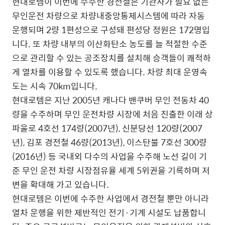
현대로템이 이번에 수주한 경전철은 기관사가 필요 없는
무인운전 차량으로 차량내중앙통제시스템에 따라 자동
운행되며 2량 1편성으로 구성돼 편성당 정원은 172명입
니다. 또 차량 내부의 이산화탄소 농도를 늘 적절한 수준
으로 관리할 수 있는 공조장치를 설치해 승객들이 쾌적하
게 열차를 이용할 수 있도록 했습니다. 차량 최대 운영속
도는 시속 70km입니다.
현대로템은 지난 2005년 캐나다 밴쿠버 무인 전동차 40
량을 수주하며 무인 운전차량 시장에 처음 진출한 이래 상
파울로 4호선 174량(2007년), 신분당선 120량(2007
년), 김포 경전철 46량(2013년), 이스탄불 7호선 300량
(2016년) 등 국내외 다수의 사업을 수주해 노선 길이 기
준 무인 운전 차량 시장점유율 세계 5위권을 기록하며 저
변을 확대해 가고 있습니다.
현대로템은 이번에 수주한 사업에서 경전철 뿐만 아니라
열차 운행을 위한 제반적인 전기·기계 시설도 납품합니