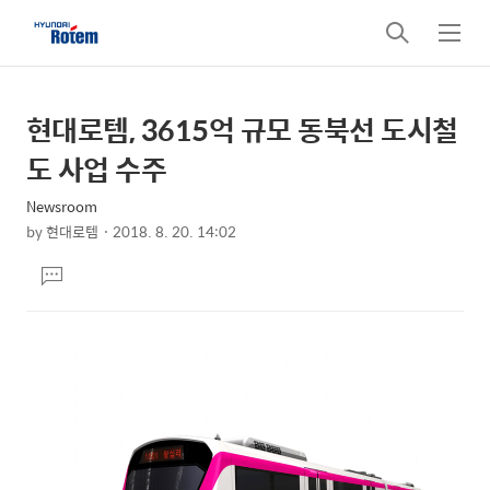
검
메
색
뉴
현대로템, 3615억 규모 동북선 도시철
상
본
문
세
도 사업 수주
제
컨
목
Newsroom
텐
by
현대로템
2018. 8. 20. 14:02
츠
본
댓
문
글
달
기