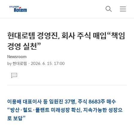
검
메
색
뉴
현대로템 경영진, 회사 주식 매입“책임
상
본
문
세
경영 실천”
제
컨
목
Newsroom
텐
by
현대로템
2026. 6. 15. 17:00
츠
본
댓
문
글
달
기
이용배 대표이사 등 임원진 37명, 주식 8683주 매수
“방산·철도·플랜트 미래성장 확신, 지속가능한 성장으
로 보답”