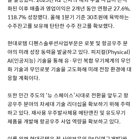
화된 이후 매출과 영업이익은
2
개년 동안 연평균
27.6%,
118.7%
성장했다
.
올해
1
분기 기준
30
조원에 육박하는
수주잔고를 보유해 탄탄한 수주 잔고를 확보했다
.
현대로템 디펜스솔루션사업부문은 로봇 및 항공우주 분
야의 미래 성장 동력을 발굴하고 있다
.
피지컬
(Physical)
AI(
인공지능
)
기술을 통해 유·무인 복합 무기체계의 무인
화 기술과 무인로봇 기술을 고도화해 미래 전장 환경에 대
응할 계획이다
.
또한 민간 주도의 ‘뉴 스페이스’시대로 전환을 앞두고 항
공우주 분야의 차세대 기술 리더십을 확보하기 위해 주력
하고 있다
.
재사용 우주발사체용 메탄엔진 및 유도무기
제품을 개발해 항공우주 사업 역량을 확보하고 있다
.
이를 위해 현대로템은 전 사업부문의
R&D(
연구개발
)
와