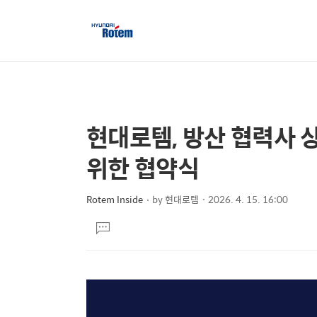
현대로템, 방산 협력사 
상
본
문
세
위한 협약식
제
컨
목
텐
Rotem Inside
by
현대로템
2026. 4. 15. 16:00
본
츠
댓
문
글
달
기