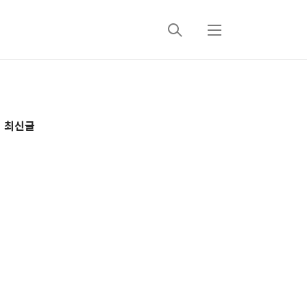
검
메
색
뉴
추
최신글
가
정
보