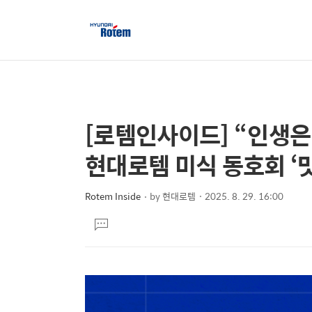
[로템인사이드] “인생은 
상
본
문
세
현대로템 미식 동호회 ‘
제
컨
목
텐
Rotem Inside
by
현대로템
2025. 8. 29. 16:00
본
츠
댓
문
글
달
기