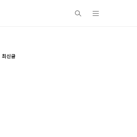
검
메
색
뉴
추
최신글
가
정
보