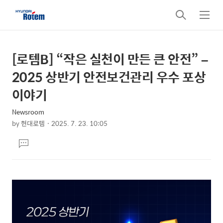
검
메
색
뉴
[로템B] “작은 실천이 만든 큰 안전” –
상
본
문
세
2025 상반기 안전보건관리 우수 포상
제
컨
이야기
목
텐
Newsroom
츠
by
현대로템
2025. 7. 23. 10:05
본
댓
문
글
달
기